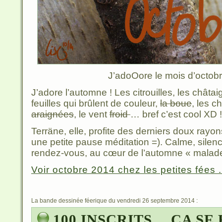
J’adoOore le mois d’octobr
J’adore l’automne ! Les citrouilles, les châta
feuilles qui brûlent de couleur,
la boue
, les 
araignées
, le vent
froid
… bref c’est cool XD !
Terräne, elle, profite des derniers doux rayons
une petite pause méditation =). Calme, silenc
rendez-vous, au cœur de l’automne « malad
Voir octobre 2014 chez les petites fées .
La bande dessinée féerique du vendredi 26 septembre 2014 :
100 INSCRITS… ÇA SE F