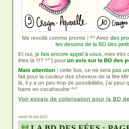
Me revoilà comme promis ! ^^ Avec
des pro
les dessins de la BD des peti
Et oui,
je fais encore appel à vous
, mes très 
êtes là !!!? ^^’) pour
un avis sur la BD des p
Mais attention
! cette fois, ce ne sera
pas un
fait pour la couleur des cheveux de la fée M
là, il y a un peu trop de possibilités, j’ai peu
barre en cacahouète ^^’
Voir essais de colorisation pour la BD des
mardi 29 mai 2012 :
LA BD DES FÉES : PAGE