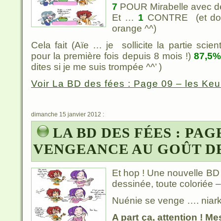
7
POUR Mirabelle avec d
Et …
1
CONTRE (et don
orange ^^)
Cela fait (Aïe … je sollicite la partie sci
pour la première fois depuis 8 mois !)
87,5
dites si je me suis trompée ^^’ )
Voir La BD des fées : Page 09 – les Keurl
dimanche 15 janvier 2012 :
LA BD DES FÉES : PAGE
VENGEANCE AU GOÛT D
Et hop ! Une nouvelle BD 
dessinée, toute coloriée –
Nuénie se venge …. niark
A part ça, attention ! M