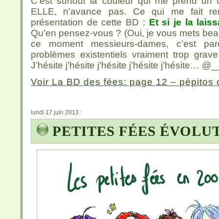
C’est surtout la couleur qui me prend un 
ELLE, n’avance pas. Ce qui me fait rem
présentation de cette BD :
Et si je la lais
Qu’en pensez-vous ? (Oui, je vous mets bea
ce moment messieurs-dames, c’est par
problèmes existentiels vraiment trop grav
J’hésite j’hésite j’hésite j’hésite j’hésite… 
Voir La BD des fées: page 12 – pépitos c
lundi 17 juin 2013 :
PETITES FÉES ÉVOLUT