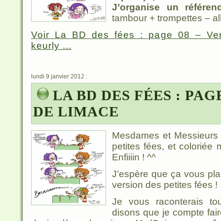
J’organise un référe
tambour + trompettes – aller
Voir La BD des fées : page 08 – Ve
keurly ...
lundi 9 janvier 2012 :
LA BD DES FÉES : PAG
DE LIMACE
Mesdames et Messieurs :
petites fées, et colorié
Enfiiiin ! ^^
J’espère que ça vous plai
version des petites fées !
Je vous raconterais to
disons que je compte fai